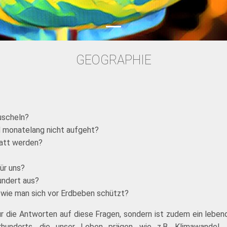
GEOGRAPHIE
Muscheln?
nd monatelang nicht aufgeht?
satt werden?
ür uns?
undert aus?
, wie man sich vor Erdbeben schützt?
r die Antworten auf diese Fragen, sondern ist zudem ein lebend
hunderts, die unser Leben prägen, wie z.B. Klimawandel, M