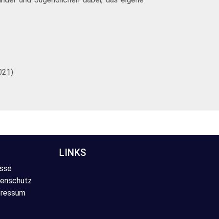
021)
LINKS
sse
enschutz
ressum