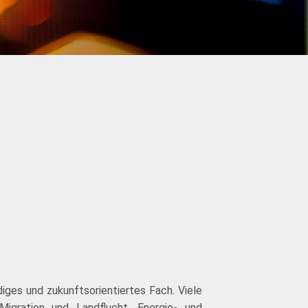
iges und zukunftsorientiertes Fach. Viele
igration und Landflucht, Energie- und