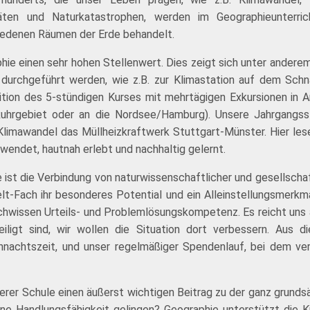
ritäten und Naturkatastrophen, werden im Geographieunterr
hiedenen Räumen der Erde behandelt.
 einen sehr hohen Stellenwert. Dies zeigt sich unter anderem 
durchgeführt werden, wie z.B. zur Klimastation auf dem Schn
dition des 5-stündigen Kurses mit mehrtägigen Exkursionen i
s Ruhrgebiet oder an die Nordsee/Hamburg). Unsere Jahrgang
Klimawandel das Müllheizkraftwerk Stuttgart-Münster. Hier les
ewendet, hautnah erlebt und nachhaltig gelernt.
 ist die Verbindung von naturwissenschaftlicher und gesellschaf
t-Fach ihr besonderes Potential und ein Alleinstellungsmerkma
achwissen Urteils- und Problemlösungskompetenz. Es reicht uns
igt sind, wir wollen die Situation dort verbessern. Aus d
hnachtszeit, und unser regelmäßiger Spendenlauf, bei dem ver
rer Schule einen äußerst wichtigen Beitrag zu der ganz grundsät
e Handlungsfähigkeit gelingen? Geographie unterstützt die Ki